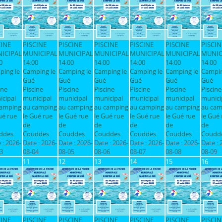
CINE
PISCINE
PISCINE
PISCINE
PISCINE
PISCINE
PISCIN
ICIPAL
MUNICIPAL
MUNICIPAL
MUNICIPAL
MUNICIPAL
MUNICIPAL
MUNIC
0
14:00
14:00
14:00
14:00
14:00
14:00
ping le
Camping le
Camping le
Camping le
Camping le
Camping le
Campin
Gué
Gué
Gué
Gué
Gué
Gué
ine
Piscine
Piscine
Piscine
Piscine
Piscine
Piscine
cipal
municipal
municipal
municipal
municipal
municipal
munici
camping
au camping
au camping
au camping
au camping
au camping
au cam
ué rue
le Gué rue
le Gué rue
le Gué rue
le Gué rue
le Gué rue
le Gué 
de
de
de
de
de
de
ddes
Couddes
Couddes
Couddes
Couddes
Couddes
Coudd
 :
2026-
Date :
2026-
Date :
2026-
Date :
2026-
Date :
2026-
Date :
2026-
Date :
3
08-04
08-05
08-06
08-07
08-08
08-09
11
12
13
14
15
16
CINE
PISCINE
PISCINE
PISCINE
PISCINE
PISCINE
PISCIN