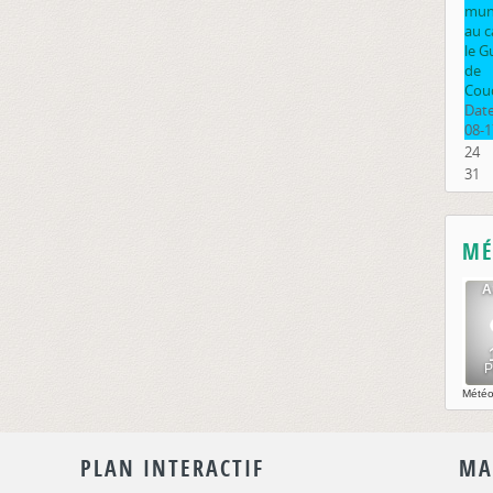
muni
au 
le G
de
Cou
Date
08-1
24
31
MÉ
Mété
PLAN INTERACTIF
MA