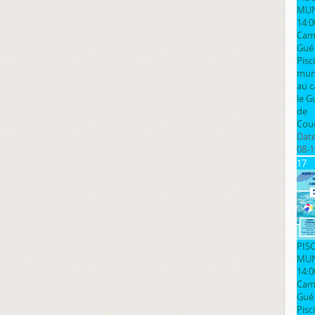
MUN
14:0
Cam
Gué
Pisc
muni
au 
le G
de
Cou
Date
08-1
17
PIS
MUN
14:0
Cam
Gué
Pisc