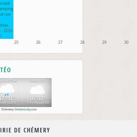
cipal
camping
ué rue
ddes
 :
2026-
7
25
26
27
28
29
30
TÉO
o Chémery
©
meteocity.com
IRIE DE CHÉMERY