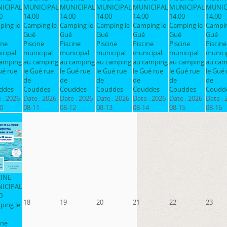
ICIPAL
MUNICIPAL
MUNICIPAL
MUNICIPAL
MUNICIPAL
MUNICIPAL
MUNIC
0
14:00
14:00
14:00
14:00
14:00
14:00
ping le
Camping le
Camping le
Camping le
Camping le
Camping le
Campin
Gué
Gué
Gué
Gué
Gué
Gué
ine
Piscine
Piscine
Piscine
Piscine
Piscine
Piscine
cipal
municipal
municipal
municipal
municipal
municipal
munici
camping
au camping
au camping
au camping
au camping
au camping
au cam
ué rue
le Gué rue
le Gué rue
le Gué rue
le Gué rue
le Gué rue
le Gué 
de
de
de
de
de
de
ddes
Couddes
Couddes
Couddes
Couddes
Couddes
Coudd
 :
2026-
Date :
2026-
Date :
2026-
Date :
2026-
Date :
2026-
Date :
2026-
Date :
0
08-11
08-12
08-13
08-14
08-15
08-16
CINE
ICIPAL
0
18
19
20
21
22
23
ping le
ine