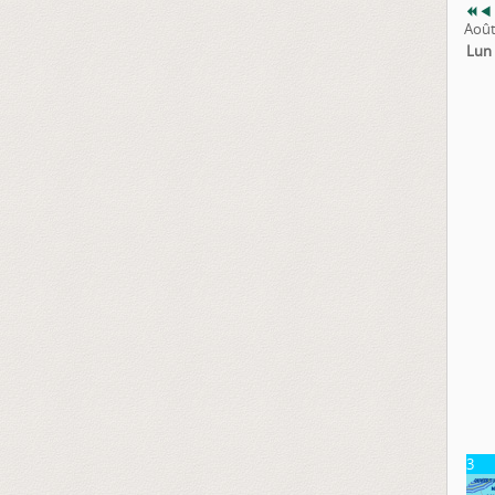
Août
Lun
3