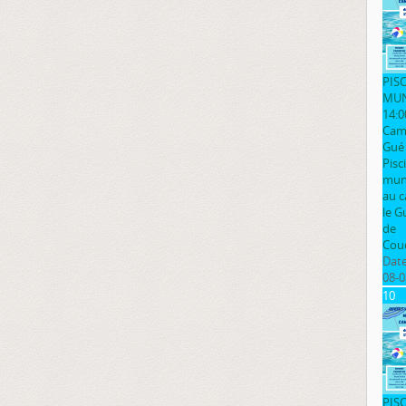
PIS
MUN
14:0
Cam
Gué
Pisc
muni
au 
le G
de
Cou
Date
08-0
10
PIS