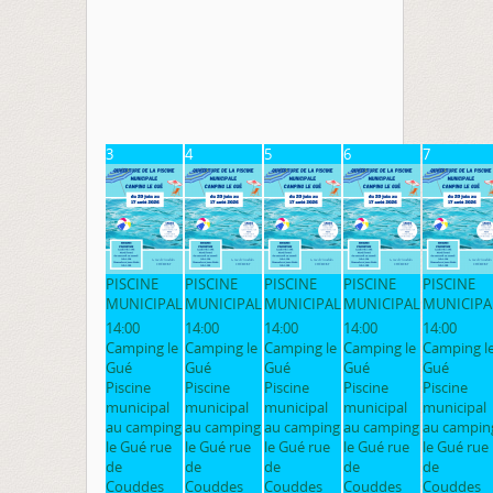
3
4
5
6
7
PISCINE
PISCINE
PISCINE
PISCINE
PISCINE
MUNICIPAL
MUNICIPAL
MUNICIPAL
MUNICIPAL
MUNICIPA
14:00
14:00
14:00
14:00
14:00
Camping le
Camping le
Camping le
Camping le
Camping l
Gué
Gué
Gué
Gué
Gué
Piscine
Piscine
Piscine
Piscine
Piscine
municipal
municipal
municipal
municipal
municipal
au camping
au camping
au camping
au camping
au campin
le Gué rue
le Gué rue
le Gué rue
le Gué rue
le Gué rue
de
de
de
de
de
Couddes
Couddes
Couddes
Couddes
Couddes