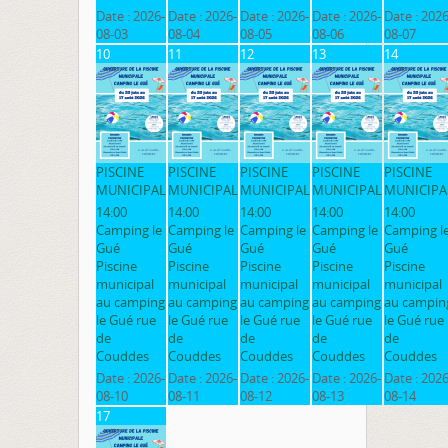
Date :
2026-
Date :
2026-
Date :
2026-
Date :
2026-
Date :
2026
08-03
08-04
08-05
08-06
08-07
10
11
12
13
14
PISCINE
PISCINE
PISCINE
PISCINE
PISCINE
MUNICIPAL
MUNICIPAL
MUNICIPAL
MUNICIPAL
MUNICIPA
14:00
14:00
14:00
14:00
14:00
Camping le
Camping le
Camping le
Camping le
Camping l
Gué
Gué
Gué
Gué
Gué
Piscine
Piscine
Piscine
Piscine
Piscine
municipal
municipal
municipal
municipal
municipal
au camping
au camping
au camping
au camping
au campin
le Gué rue
le Gué rue
le Gué rue
le Gué rue
le Gué rue
de
de
de
de
de
Couddes
Couddes
Couddes
Couddes
Couddes
Date :
2026-
Date :
2026-
Date :
2026-
Date :
2026-
Date :
2026
08-10
08-11
08-12
08-13
08-14
17