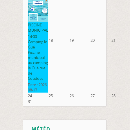
PISCINE
MUNICIPAL
14:00
18
19
20
21
Camping le
Gué
Piscine
municipal
au camping
le Gué rue
de
Couddes
Date :
2026-
08-17
24
25
26
27
28
31
MÉTÉO