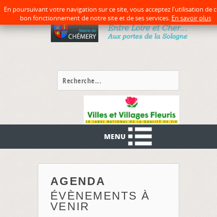
précédente
précédent
suivante
suivant
En poursuivant votre navigation sur ce site, vous acceptez l'utilisation de 
bon fonctionnement de notre site et de ses services.
En savoir plus
AGENDA
ÉVÈNEMENTS À
VENIR