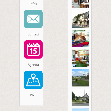
Infos
remplacer la carte grise volée,
perdue ou détériorée.
Toutes les informations sur
http://demarches.interieur.gouv.fr
Contact
Agenda
Plan