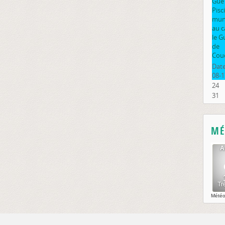
Gué
Pisc
muni
au 
le G
de
Cou
Date
08-1
24
31
MÉ
Mété