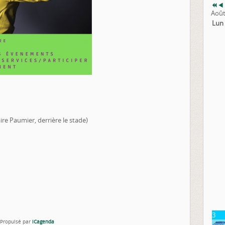
Août
Lun
re Paumier, derrière le stade)
3
Propulsé par
iCagenda