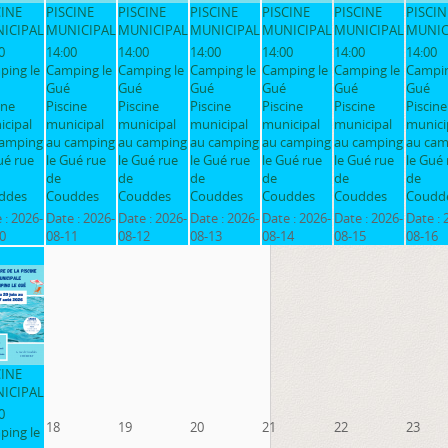
CINE
PISCINE
PISCINE
PISCINE
PISCINE
PISCINE
PISCIN
ICIPAL
MUNICIPAL
MUNICIPAL
MUNICIPAL
MUNICIPAL
MUNICIPAL
MUNIC
0
14:00
14:00
14:00
14:00
14:00
14:00
ping le
Camping le
Camping le
Camping le
Camping le
Camping le
Campin
Gué
Gué
Gué
Gué
Gué
Gué
ine
Piscine
Piscine
Piscine
Piscine
Piscine
Piscine
cipal
municipal
municipal
municipal
municipal
municipal
munici
camping
au camping
au camping
au camping
au camping
au camping
au cam
ué rue
le Gué rue
le Gué rue
le Gué rue
le Gué rue
le Gué rue
le Gué 
de
de
de
de
de
de
ddes
Couddes
Couddes
Couddes
Couddes
Couddes
Coudd
 :
2026-
Date :
2026-
Date :
2026-
Date :
2026-
Date :
2026-
Date :
2026-
Date :
0
08-11
08-12
08-13
08-14
08-15
08-16
CINE
ICIPAL
0
18
19
20
21
22
23
ping le