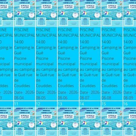
CINE
PISCINE
PISCINE
PISCINE
PISCINE
PISCINE
PISCIN
ICIPAL
MUNICIPAL
MUNICIPAL
MUNICIPAL
MUNICIPAL
MUNICIPAL
MUNIC
0
14:00
14:00
14:00
14:00
14:00
14:00
ping le
Camping le
Camping le
Camping le
Camping le
Camping le
Campin
Gué
Gué
Gué
Gué
Gué
Gué
ine
Piscine
Piscine
Piscine
Piscine
Piscine
Piscine
cipal
municipal
municipal
municipal
municipal
municipal
munici
camping
au camping
au camping
au camping
au camping
au camping
au cam
ué rue
le Gué rue
le Gué rue
le Gué rue
le Gué rue
le Gué rue
le Gué 
de
de
de
de
de
de
ddes
Couddes
Couddes
Couddes
Couddes
Couddes
Coudd
 :
2026-
Date :
2026-
Date :
2026-
Date :
2026-
Date :
2026-
Date :
2026-
Date :
3
08-04
08-05
08-06
08-07
08-08
08-09
11
12
13
14
15
16