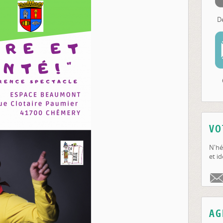
D
VO
N'hé
et id
AG