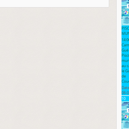
PIS
MUN
14:0
Cam
Gué
Pisc
muni
au 
le G
de
Cou
Date
08-0
10