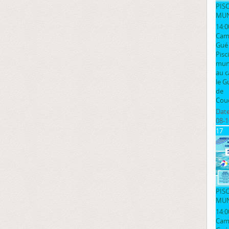
PIS
MUN
14:0
Cam
Gué
Pisc
muni
au 
le G
de
Cou
Date
08-1
17
PIS
MUN
14:0
Cam