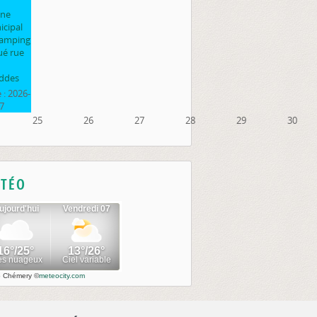
ine
cipal
camping
ué rue
ddes
 :
2026-
7
25
26
27
28
29
30
TÉO
o Chémery
©
meteocity.com